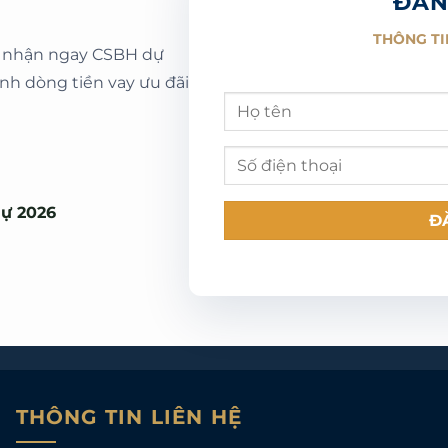
ĐĂN
THÔNG TI
in nhận ngay CSBH dự
ính dòng tiền vay ưu đãi
hự 2026
THÔNG TIN LIÊN HỆ