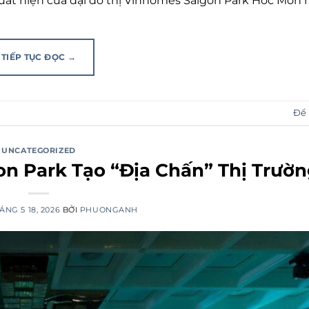
xuất hiện của đại đô thị Vinhomes Saigon Park Hóc Môn n
TIẾP TỤC ĐỌC
→
Để 
UNCATEGORIZED
n Park Tạo “Địa Chấn” Thị Trườ
ÁNG 5 18, 2026
BỞI
PHUONGANH