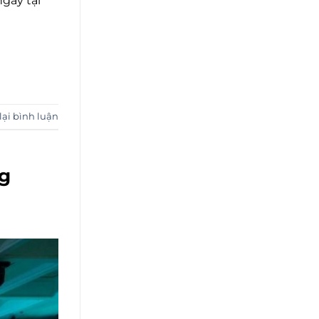
gay tại
lại bình luận
ng