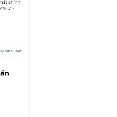
 mắt chính
đối tác
lại bình luận
uẩn