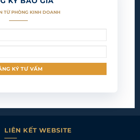
G KÝ BÁO GIÁ
N TỪ PHÒNG KINH DOANH
LIÊN KẾT WEBSITE