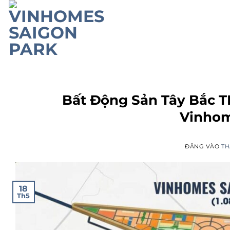
Bỏ
qua
nội
dung
Bất Động Sản Tây Bắc T
Vinhom
ĐĂNG VÀO
TH
18
Th5