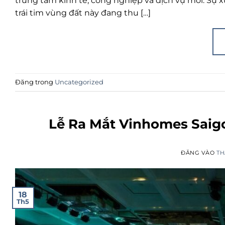
trung tâm kinh tế, công nghiệp và dịch vụ mới. Sự 
trái tim vùng đất này đang thu […]
Đăng trong
Uncategorized
Lễ Ra Mắt Vinhomes Saigo
ĐĂNG VÀO
TH
18
Th5