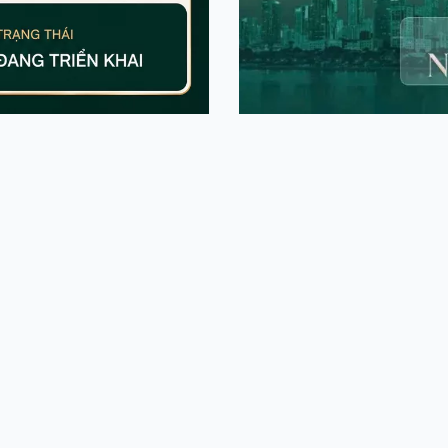
QUAN VINHOMES SAIGO
ến với tên gọi Vinhomes Hóc Môn) là đại đô thị có quy
hoạch theo mô hình đô thị vệ tinh hiện đại, dự án khôn
rở thành trung tâm giáo dục, công nghệ và đổi mới sán
Quốc lộ 22, Vinhomes Saigon Park được kỳ vọng trở thành
à đầu tư bền vững trong tương lai.