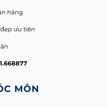
án hàng
đẹp ưu tiên
căn
1.668877
ÓC MÔN