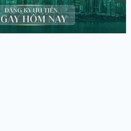
N PARK
 mô lớn bậc nhất khu Tây Bắc TP.HCM do
g chỉ kiến tạo chuẩn sống đẳng cấp với
g tạo quy mô hàng đầu khu vực.
 biểu tượng phát triển mới của cửa ngõ