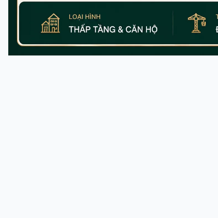
TỔNG 
Vinhomes Saigon Park
(còn được biết đ
Tập đoàn Vingroup phát triển. Được quy 
hệ tiện ích đồng bộ mà còn hướng đến t
Sở hữu vị trí chiến lược ngay mặt tiền 
Tây Bắc TP.HCM, mở ra tiềm năng an cư v