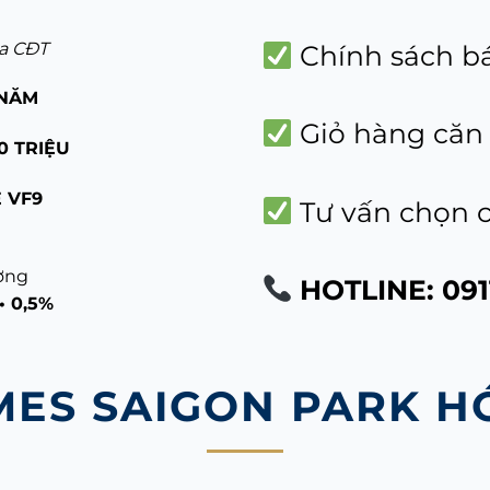
ủa CĐT
Chính sách b
 NĂM
Giỏ hàng căn 
0 TRIỆU
 VF9
Tư vấn chọn 
ương
HOTLINE: 091
• 0,5%
MES SAIGON PARK H