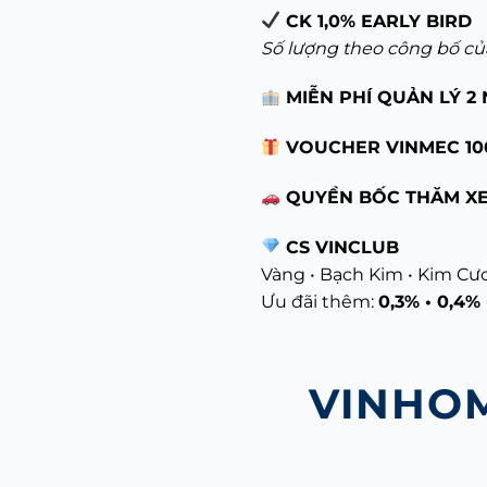
CK 1,0% EARLY BIRD
Số lượng theo công bố c
MIỄN PHÍ QUẢN LÝ 2
VOUCHER VINMEC 10
QUYỀN BỐC THĂM XE
CS VINCLUB
Vàng • Bạch Kim • Kim C
Ưu đãi thêm:
0,3% • 0,4% 
VINHO