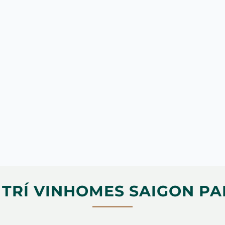
~135.000 cư dân
Tháng 12/2025
Pháp lý minh bạch, sở hữu lâu dài từng sản phẩm 
Liên hệ trực tiếp để cập nhật bảng giá
 TRÍ VINHOMES SAIGON P