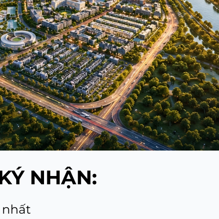
KÝ NHẬN:
 nhất