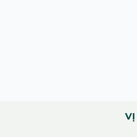
Dân số dự kiến
Khởi công
Pháp lý dự án
Giá bán dự kiến
VỊ